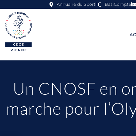
Annuaire du Sport
BasiCompta
AC
Un CNOSF en or
marche pour l’Ol