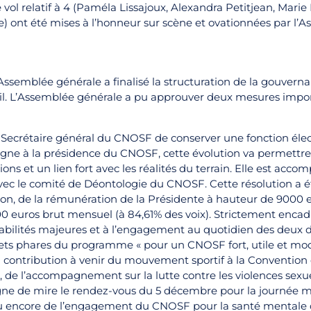
vol relatif à 4 (Paméla Lissajoux, Alexandra Petitjean, Marie
 ont été mises à l’honneur sur scène et ovationnées par l’A
 l’Assemblée générale a finalisé la structuration de la gouve
vail. L’Assemblée générale a pu approuver deux mesures im
Secrétaire général du CNOSF de conserver une fonction électi
agne à la présidence du CNOSF, cette évolution va permettre 
ons et un lien fort avec les réalités du terrain. Elle est acc
vec le comité de Déontologie du CNOSF. Cette résolution a é
ation, de la rémunération de la Présidente à hauteur de 9000
00 euros brut mensuel (à 84,61% des voix). Strictement encadré
bilités majeures et à l’engagement au quotidien des deux 
ojets phares du programme « pour un CNOSF fort, utile et mo
 contribution à venir du mouvement sportif à la Convention 
6, de l’accompagnement sur la lutte contre les violences sexu
ligne de mire le rendez-vous du 5 décembre pour la journée m
 encore de l’engagement du CNOSF pour la santé mentale d