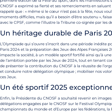
première édition de la Fête du Sport, dont les manifestions 
CNOSF a exprimé sa fierté et ses remerciements en saluant la
rappelé que : « même si le cœur n’est pas à la fête, nous vou
moments difficiles, mais qu’il a besoin d’être soutenu », fa
avec le CPSF, comme l’illustre la Tribune co-signée par les deu
Un héritage durable de Paris 2
L’Olympiade qui s’ouvre s’inscrit dans une période inédite p
Paris 2024 et la préparation des Jeux des Alpes Françaises 2
impacte la société, à un modèle sportif fortifié ainsi qu’à un
de l’ambition portée par les Jeux de 2024, tout en tenant co
de présenter la contribution du CNOSF à la réussite de l’orga
et conduire notre délégation olympique ; mobiliser nos volont
ces Jeux.
Un été sportif 2025 exceptionne
Enfin, la Présidente du CNOSF a souhaité revenir en images 
délégations engagées par le CNOSF sur le Festival Olympiq
championnats du monde et d’Europe par les fédérations, la 