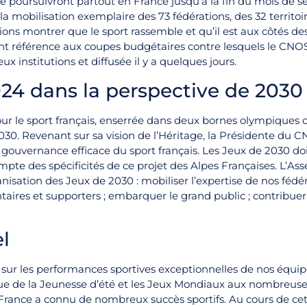
se poursuivront partout en France jusqu’à la fin du mois de 
 mobilisation exemplaire des 73 fédérations, des 32 territoi
lions montrer que le sport rassemble et qu’il est aux côtés d
isant référence aux coupes budgétaires contre lesquels le CNO
x institutions et diffusée il y a quelques jours.
024 dans la perspective de 2030
our le sport français, enserrée dans deux bornes olympiques 
030. Revenant sur sa vision de l’Héritage, la Présidente du 
e gouvernance efficace du sport français. Les Jeux de 2030 doi
mpte des spécificités de ce projet des Alpes Françaises. L’As
nisation des Jeux de 2030 : mobiliser l’expertise de nos fédér
aires et supporters ; embarquer le grand public ; contribuer 
l
sur les performances sportives exceptionnelles de nos équipe
ue de la Jeunesse d’été et les Jeux Mondiaux aux nombreuse
France a connu de nombreux succès sportifs. Au cours de cet