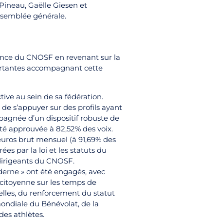
 Pineau, Gaëlle Giesen et
ssemblée générale.
rnance du CNOSF en revenant sur la
portantes accompagnant cette
ve au sein de sa fédération.
de s’appuyer sur des profils ayant
ompagnée d’un dispositif robuste de
té approuvée à 82,52% des voix.
 euros brut mensuel (à 91,69% des
es par la loi et les statuts du
dirigeants du CNOSF.
derne » ont été engagés, avec
citoyenne sur les temps de
elles, du renforcement du statut
ondiale du Bénévolat, de la
es athlètes.