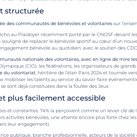
 structurée
ée des communautés de bénévoles et volontaires
sur l’ensem
it écho au Plaidoyer récemment porté par le CNOSF devant les
souligné de replacer le bénévole sportif au cœur d’un nouveau
iter l’engagement bénévole au quotidien, avec le soutien des C
ommunauté nationale des volontaires, avec en ligne de mire le
Olympique (CIO), les fédérations, les organisateurs de grands
 du volontariat
, héritière de l’élan Paris 2024 et tournée ve
ux mobiliser les talents au service du savoir-faire événementi
 se sont déjà constituées dans la foulée des Jeux.
 et plus facilement accessible
tes et constantes. 74% la perçoivent comme un levier clé d
activités bénévoles, une attente encore plus forte chez les 
ers leur engagement).
nce publique, branche professionnelle, acteurs de la société c