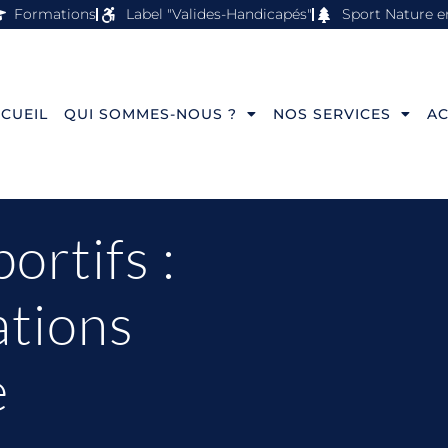
Formations
Label "Valides-Handicapés"
Sport Nature e
CUEIL
QUI SOMMES-NOUS ?
NOS SERVICES
AC
ortifs :
ations
e