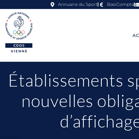
Annuaire du Sport
BasiCompta
AC
Établissements sp
nouvelles oblig
d’affichag