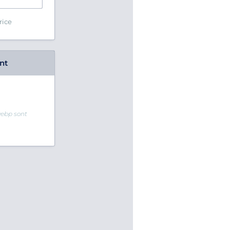
rice
nt
 webp sont