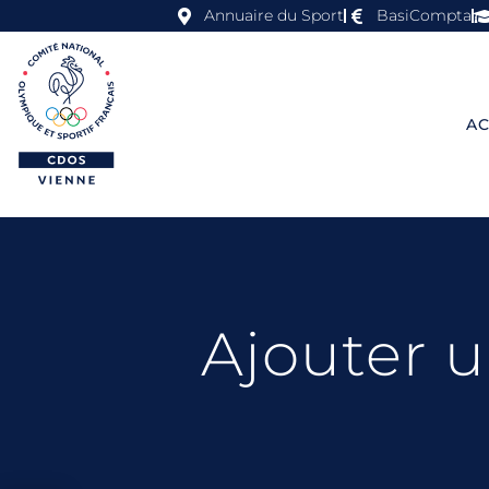
Annuaire du Sport
BasiCompta
AC
Ajouter 