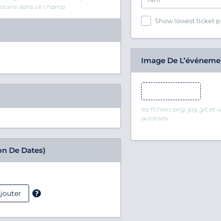
 horaire dans ce champ.
Show lowest ticket p
Image De L’événeme
Image de l’événement
les fichiers png, jpg, gif, et
autorisés.
on De Dates)
jouter