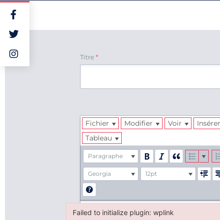
Titre
*
Fichier
Modifier
Voir
Insére
Tableau
Paragraphe
Georgia
12pt
Failed to initialize plugin: wplink