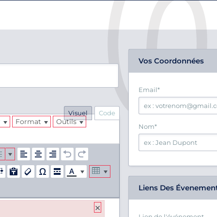
Vos Coordonnées
Email
*
Visuel
Code
r
Format
Outils
Nom
*
Liens Des Évenemen
×
Lien de l'événement