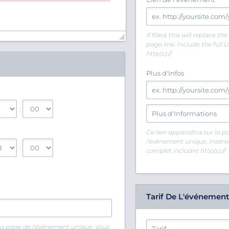
If filled, this will replace th
page link. Include the full 
http(s)://
Plus d'Infos
:
Ce lien apparaîtra sur la p
l’événement unique. Insérer 
:
complet incluant http(s)://
Tarif De L'événement
 la page de l'événement unique. Vous